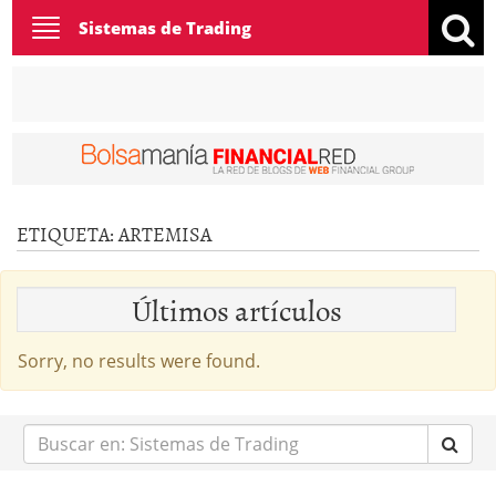
Toggle
Sistemas de Trading
navigation
ETIQUETA:
ARTEMISA
Últimos artículos
Sorry, no results were found.
Buscar
en: