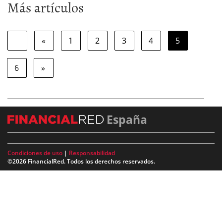
Más artículos
«
1
2
3
4
5
6
»
España
Condiciones de uso
|
Responsabilidad
©2026 FinancialRed. Todos los derechos reservados.