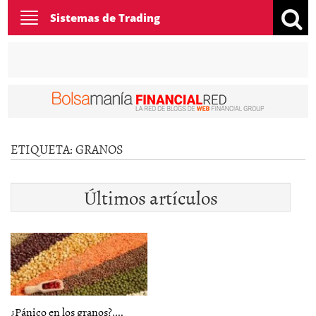
Toggle
Sistemas de Trading
navigation
ETIQUETA:
GRANOS
Últimos artículos
¿Pánico en los granos?,...