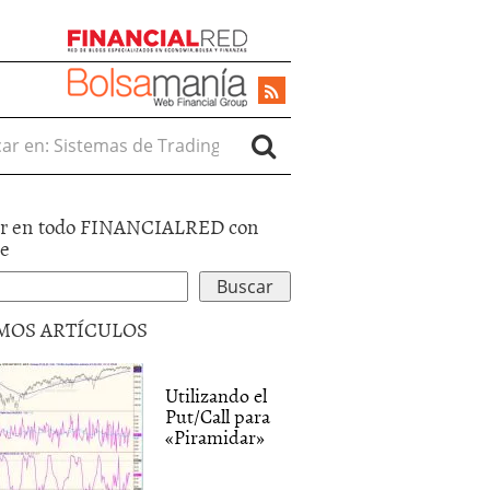
r en:
r en todo FINANCIALRED con
le
MOS ARTÍCULOS
Utilizando el
Put/Call para
«Piramidar»