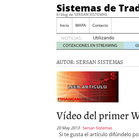
Sistemas de Tra
El blog de SERSAN SISTEMAS
Inicio
MAPA
Contacto
Utilizando
NOTICIAS:
el
COTIZACIONES EN STREAMING
G
Put/Call
para
AUTOR:
SERSAN SISTEMAS
«Piramidar»
7
septiembre,
2016
¡Otro Sistema sobre el V
Sistema Swing Anti-Tend
Sistema anti-tendencial
Estrategia Market Bread
Vídeo del primer W
20 May 2013
Sersan Sistemas
Si te gusta el artículo difúndelo p