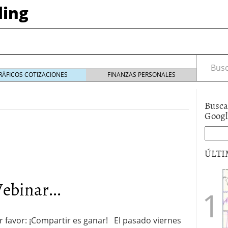
ding
Busca
RÁFICOS COTIZACIONES
FINANZAS PERSONALES
Busca
Goog
IX!
19 agosto, 2016
ÚLTI
encial con el VIX
18 agosto, 2016
 Intradía VWAP
th
ebinar...
or favor: ¡Compartir es ganar! El pasado viernes