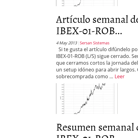
Artículo semanal
IBEX-01-ROB...
4 May 2013
Sersan Sistemas
Si te gusta el artículo difúndelo 
IBEX-01-ROB (L/S) sigue cerrado. S
que cerramos cortos la jornada del
un setup idóneo para abrir largos.
sobrecomprada como …
Leer
Resumen semanal
IBEX-01-ROB...