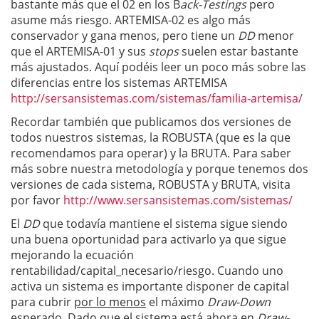
bastante más que el 02 en los B
ack-Testings
pero
asume más riesgo. ARTEMISA-02 es algo más
conservador y gana menos, pero tiene un
DD
menor
que el ARTEMISA-01 y sus
stops
suelen estar bastante
más ajustados. Aquí podéis leer un poco más sobre las
diferencias entre los sistemas ARTEMISA
http://sersansistemas.com/sistemas/familia-artemisa/
Recordar también que publicamos dos versiones de
todos nuestros sistemas, la ROBUSTA (que es la que
recomendamos para operar) y la BRUTA. Para saber
más sobre nuestra metodología y porque tenemos dos
versiones de cada sistema, ROBUSTA y BRUTA, visita
por favor
http://www.sersansistemas.com/sistemas/
El
DD
que todavía mantiene el sistema sigue siendo
una buena oportunidad para activarlo ya que sigue
mejorando la ecuación
rentabilidad/capital_necesario/riesgo. Cuando uno
activa un sistema es importante disponer de capital
para cubrir
por lo menos
el máximo
Draw-Down
esperado. Dado que el sistema está ahora en
Draw-