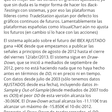
que sin duda es la mejor forma de hacer los
Back-
Testings
con sistemas, y por eso las plataformas
líderes como
TradeStation
ajustan por defecto los
gráficos continuos de futuros. Lamentablemente las
plataformas españolas como
VisualChart
aún no ajusta
los futuros (en cambio sí lo hace con las acciones)
El sistema aplicado sobre el futuro del IBEX AJUSTADO
gana +40€ desde que empezamos a publicar las
señales a principios de agosto de 2012 hasta el cierre
del viernes 12/abr/2013. El sistema sigue en
Draw-
Down
, que se inició a mediados de septiembre de
2012, pero no está haciendo nada que no haya hecho
antes en términos de
DD
, ni en precio ni en tiempo.
Con datos desde julio de 2003 (sólo tenemos datos
AJUSTADOS desde esa fecha), incluyendo datos
In-
Sample
y
Out-of-Sample
(desde mediados de 2007 todo
es
OOS
) el peor
DD
de esta versión alcanza los
-30.060€. El
Draw-Down
actual alcanza los -11.110€ tras
alcanzar un máximo de -15.850€ el 10-dic-2012.