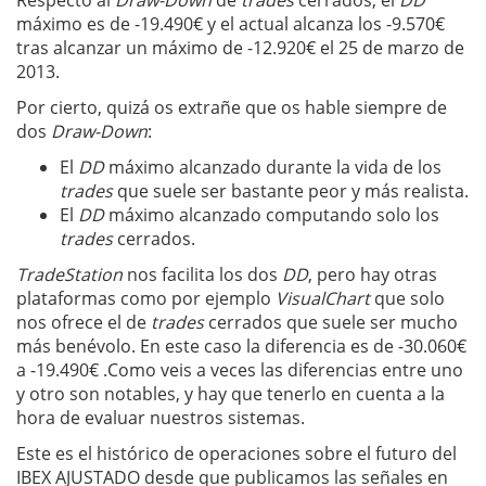
Respecto al
Draw-Down
de
trades
cerrados, el
DD
máximo es de -19.490€ y el actual alcanza los -9.570€
tras alcanzar un máximo de -12.920€ el 25 de marzo de
2013.
Por cierto, quizá os extrañe que os hable siempre de
dos
Draw-Down
:
El
DD
máximo alcanzado durante la vida de los
trades
que suele ser bastante peor y más realista.
El
DD
máximo alcanzado computando solo los
trades
cerrados.
TradeStation
nos facilita los dos
DD
, pero hay otras
plataformas como por ejemplo
VisualChart
que solo
nos ofrece el de
trades
cerrados que suele ser mucho
más benévolo. En este caso la diferencia es de -30.060€
a -19.490€ .Como veis a veces las diferencias entre uno
y otro son notables, y hay que tenerlo en cuenta a la
hora de evaluar nuestros sistemas.
Este es el histórico de operaciones sobre el futuro del
IBEX AJUSTADO desde que publicamos las señales en