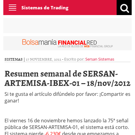
Toggle
Sistemas de Trading
navigation
SISTEMAS
|
17 NOVIEMBRE, 2012
-
Escrito por:
Sersan Sistemas
Resumen semanal de SERSAN-
ARTEMISA-IBEX-01 – 18/nov/2012
Si te gusta el artículo difúndelo por favor: ¡Compartir es
ganar!
El viernes 16 de noviembre hemos lanzado la 75ª señal
pública de SERSAN-ARTEMISA-01, el sistema está corto.
El sistema pierde
-6.230€
desde que empezamos a