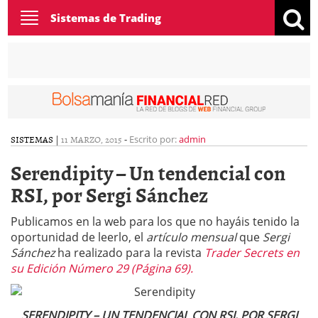
Toggle
Sistemas de Trading
navigation
SISTEMAS
|
11 MARZO, 2015
-
Escrito por:
admin
Serendipity – Un tendencial con
RSI, por Sergi Sánchez
Publicamos en la web para los que no hayáis tenido la
oportunidad de leerlo, el
artículo mensual
que
Sergi
Sánchez
ha realizado para la revista
Trader Secrets en
su Edición Número 29 (Página 69).
SERENDIPITY – UN TENDENCIAL CON RSI, POR SERGI